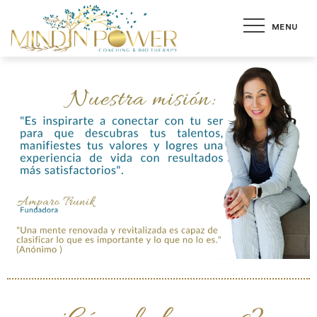
MENU
Mind in
Sana tu vida por medio
del BioCoaching
Power Latam